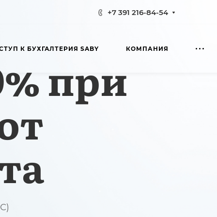
+7 391 216-84-54
СТУП К БУХГАЛТЕРИЯ SABY
КОМПАНИЯ
0% при
от
та
С)