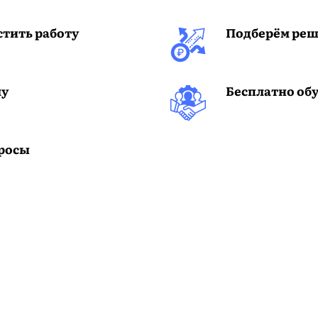
стить работу
Подберём реш
му
Бесплатно обу
просы